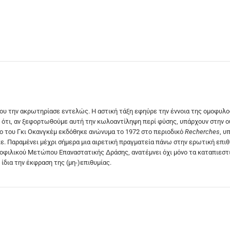
που την ακρωτηρίασε εντελώς. Η αστική τάξη εφηύρε την έννοια της ομοφυλοφ
ν ότι, αν ξεφορτωθούμε αυτή την κωλοαντίληψη περί φύσης, υπάρχουν στην ου
ενο του Γκι Οκανγκέμ εκδόθηκε ανώνυμα το 1972 στο περιοδικό
Recherches
, υ
 Παραμένει μέχρι σήμερα μια αιρετική πραγματεία πάνω στην ερωτική επιθυμ
οφιλικού Μετώπου Επαναστατικής Δράσης, ανατέμνει όχι μόνο τα καταπιεστι
ίδια την έκφραση της (μη-)επιθυμίας.