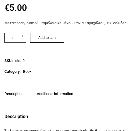
€
5.00
Μετάφραση: Λοιποί, Επιμέλεια κειμένου: Ράνια Καραχάλιου, 128 σελίδες
+
Add to cart
-
SKU:
sku-9
Category:
Book
Description
Additional information
Description
Σα βγεις στον πηγαιμό για την κορυφή των charts, θα βρεις κίνηση στον